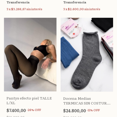
Transferencia
Transferencia
3
x
$3.266,67
sin interés
3
x
$2.600,00
sin interés
Pantys efecto piel TALLE
Docena Medias
L/XL
TERMICAS SIN COSTURA
para DIABÉTICOS
$7.400,00
$24.800,00
-
26
%
OFF
-
11
%
OFF
Amanecer (36-40)