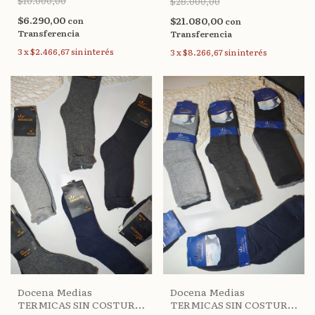
$10.000,00
$28.000,00
$6.290,00
$21.080,00
con
con
Transferencia
Transferencia
3
x
$2.466,67
sin interés
3
x
$8.266,67
sin interés
Docena Medias
Docena Medias
TERMICAS SIN COSTURA
TERMICAS SIN COSTURA