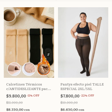
Calcetines Térmicos
Pantys efecto piel TALLE
c/ANTIDESLIZANTE pack
ESPECIAL 2XL/5XL
DOCENA
$9.800,00
$7.800,00
-
11
%
OFF
-
22
%
OFF
$11.000,00
$10.000,00
$8.330,00
$6.630,00
con
con