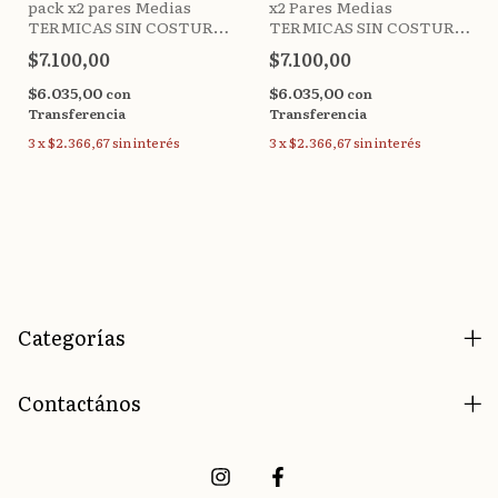
pack x2 pares Medias
x2 Pares Medias
TERMICAS SIN COSTURA
TERMICAS SIN COSTURA
Amanecer (39-45)
para DIABÉTICOS
$7.100,00
$7.100,00
Amanecer (36-40)
$6.035,00
$6.035,00
con
con
Transferencia
Transferencia
3
x
$2.366,67
sin interés
3
x
$2.366,67
sin interés
Categorías
Contactános