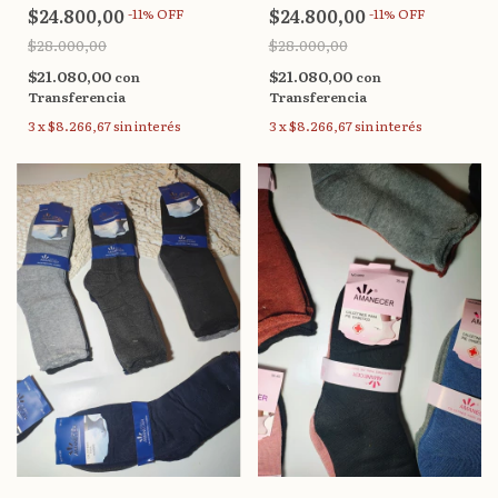
Amanecer (38-45) H25
Amanecer (38-45) HC66
$24.800,00
$24.800,00
-
11
%
OFF
-
11
%
OFF
$28.000,00
$28.000,00
$21.080,00
$21.080,00
con
con
Transferencia
Transferencia
3
x
$8.266,67
sin interés
3
x
$8.266,67
sin interés