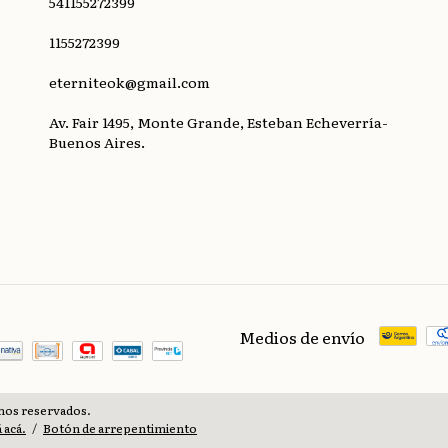
541155272399
1155272399
eterniteok@gmail.com
Av. Fair 1495, Monte Grande, Esteban Echeverría-
Buenos Aires.
Medios de envío
chos reservados.
 acá.
/
Botón de arrepentimiento