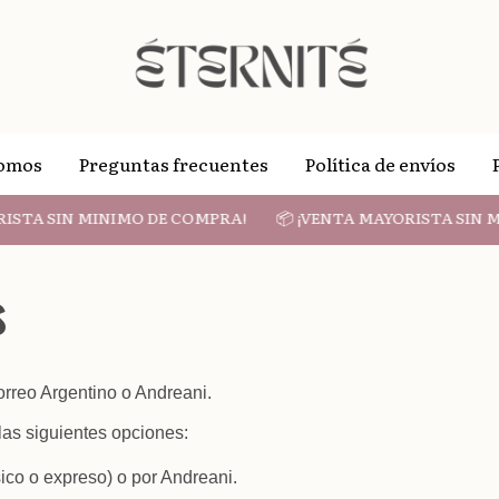
Somos
Preguntas frecuentes
Política de envíos
STA SIN MINIMO DE COMPRA!
📦 ¡VENTA MAYORISTA SIN MI
s
orreo Argentino o Andreani.
las siguientes opciones:
sico o expreso) o por Andreani.