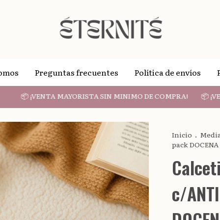
Somos
Preguntas frecuentes
Política de envíos
📦 ¡VENTA MAYORISTA SIN MINIMO DE COMPRA!
📦 ¡VENTA 
Inicio
.
Medi
pack DOCENA
Calcet
c/ANTI
DOCEN