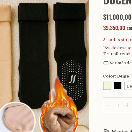
$11.000,00
$9.350,00
co
3
cuotas sin i
15% de descu
Transferenci
Ver más de
Color:
Beige
Be
Medios d