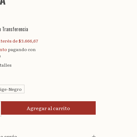
n
Transferencia
nterés de
$3.666,67
ento
pagando con
a
talles
ige-Negro
e envío