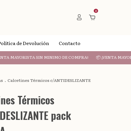
0
Política de Devolución
Contacto
MAYORISTA SIN MINIMO DE COMPRA!
📦 ¡VENTA MAYORISTA
as
.
Calcetines Térmicos c/ANTIDESLIZANTE
ines Térmicos
DESLIZANTE pack
A