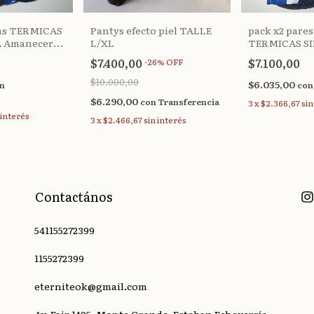
Pantys efecto piel TALLE
as TERMICAS
pack x2 pare
L/XL
 Amanecer
TERMICAS S
Amanecer (39
$7.400,00
$7.100,00
-
26
%
OFF
$10.000,00
$6.035,00
n
con
$6.290,00
con
Transferencia
3
x
$2.366,67
sin
 interés
3
x
$2.466,67
sin interés
Contactános
541155272399
1155272399
eterniteok@gmail.com