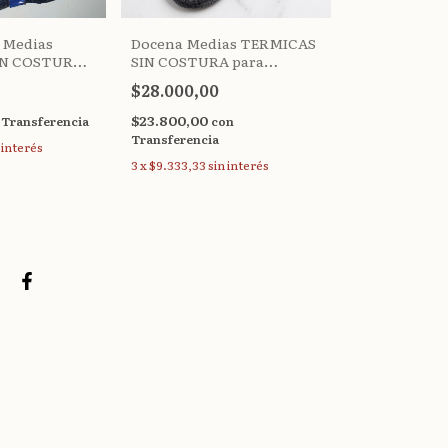
s Medias
Docena Med
Docena Medias TERMICAS
IN COSTURA
SIN COSTUR
SIN COSTURA para
-45)
(38-45) H25
DIABÉTICOS Amanecer (36-
$28.000,00
$28.000,00
40)
$23.800,00
$23.800,00
Transferencia
c
con
Transferencia
Transferencia
 interés
3
x
$9.333,33
si
3
x
$9.333,33
sin interés