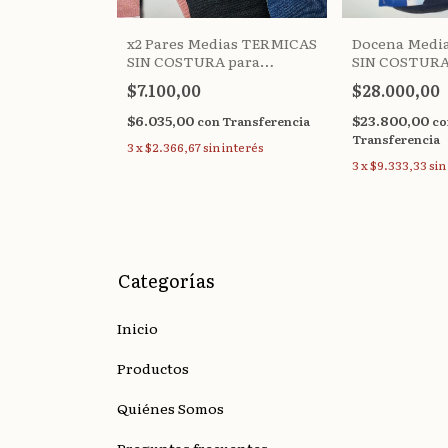
x2 Pares Medias TERMICAS
Docena Medi
 piel TALLE
SIN COSTURA para
SIN COSTURA
/5XL
DIABÉTICOS Amanecer (36-
(38-45) HC66
$7.100,00
$28.000,00
%
OFF
40)
$6.035,00
$23.800,00
con
Transferencia
co
Transferencia
Transferencia
3
x
$2.366,67
sin interés
3
x
$9.333,33
sin
 interés
Categorías
Inicio
Productos
Quiénes Somos