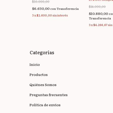
$10.000,00
$14.000,00
$6.630,00
Transferencia
con
Transferencia
$10.880,00
co
 interés
3
x
$2.600,00
sin interés
Transferencia
3
x
$4.266,67
sin
Categorías
Inicio
Productos
Quiénes Somos
Preguntas frecuentes
Política de envíos