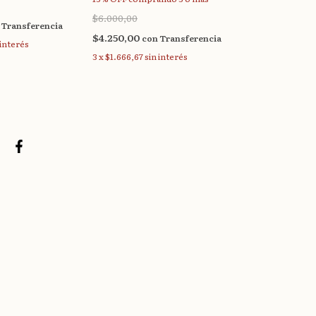
$11.000,00
$6.000,00
$8.330,00
co
Transferencia
$4.250,00
con
Transferencia
3
x
$3.266,67
si
 interés
3
x
$1.666,67
sin interés