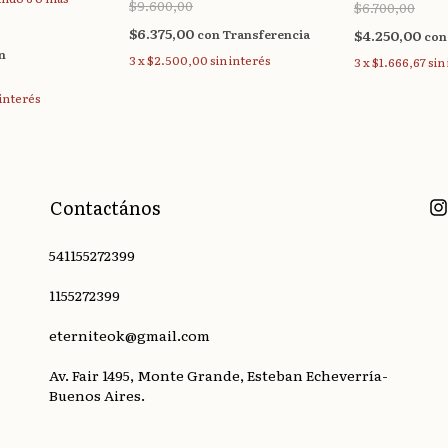
$9.600,00
$6.700,00
$6.375,00
con
Transferencia
$4.250,00
con
n
3
x
$2.500,00
sin interés
3
x
$1.666,67
sin
 interés
Contactános
541155272399
1155272399
eterniteok@gmail.com
Av. Fair 1495, Monte Grande, Esteban Echeverría-
Buenos Aires.