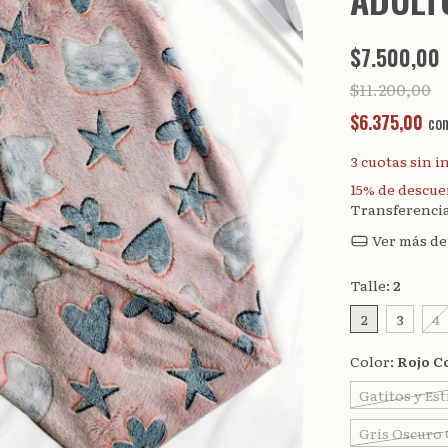
$7.500,00
$11.200,00
$6.375,00
co
3
cuotas sin i
15% de descu
Transferenci
Ver más de
Talle:
2
2
3
4
Color:
Rojo C
Gatitos y Est
Gris Oscuro