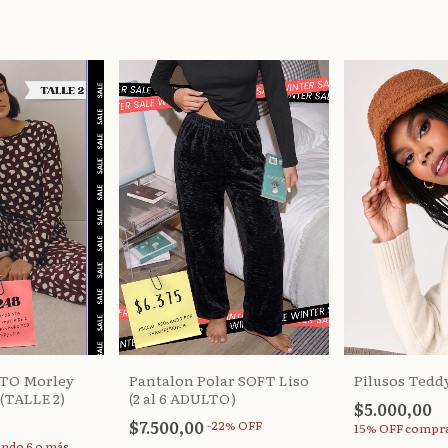
LTO Morley
Pantalon Polar SOFT Liso
Pilusos Tedd
(TALLE 2)
(2 al 6 ADULTO)
$5.000,00
$7.500,00
-
22
%
OFF
15% OFF
compra
ndo 6 o más