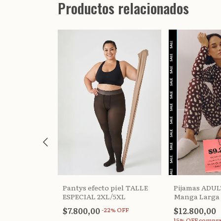
Productos relacionados
 piel TALLE
Pijamas ADU
Pantys efecto piel TALLE
Manga Larga 
ESPECIAL 2XL/5XL
$12.800,00
$7.800,00
%
OFF
-
22
%
OFF
15% OFF
compra