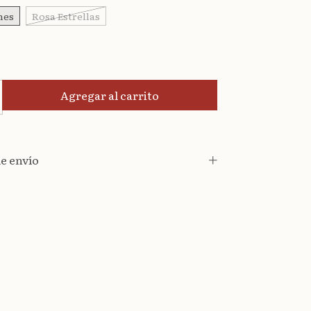
nes
Rosa Estrellas
e envío