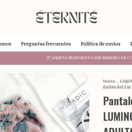
Somos
Preguntas frecuentes
Política de envíos
📦 ¡VENTA MAYORISTA SIN MINIMO DE COMPR
Inicio
.
LIQU
(talles del 2 
Pantal
LUMINO
ADULT