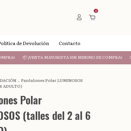
0
Política de Devolución
Contacto
A!
📦 ¡VENTA MAYORISTA SIN MINIMO DE COMPRA!
📦 ¡V
IDACIÓN
.
Pantalones Polar LUMINOSOS
al 6 ADULTO)
ones Polar
SOS (talles del 2 al 6
O)