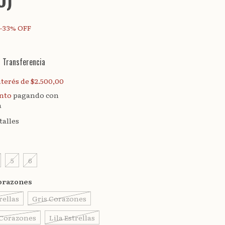
-
33
%
OFF
n
Transferencia
nterés de
$2.500,00
ento
pagando con
a
talles
5
6
orazones
rellas
Gris Corazones
 Corazones
Lila Estrellas