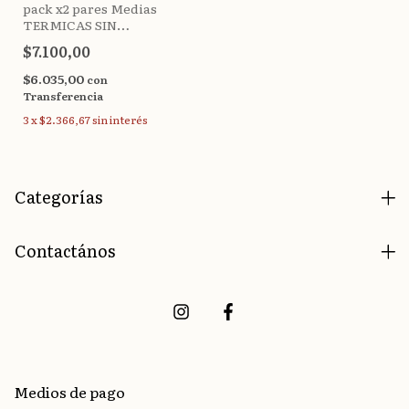
pack x2 pares Medias
TERMICAS SIN
COSTURA Amanecer
$7.100,00
(39-45)
$6.035,00
con
Transferencia
3
x
$2.366,67
sin interés
Categorías
Contactános
Medios de pago